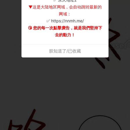
▼这是大陆地区网域，会自动跳转最新的
网域：
✅ https://nnmh.me/
😘 您的每一次點擊廣告，就是我們堅持下
去的動力！
朕知道了/已收藏