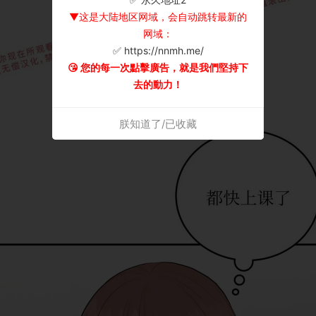
▼这是大陆地区网域，会自动跳转最新的
网域：
✅ https://nnmh.me/
😘 您的每一次點擊廣告，就是我們堅持下
去的動力！
朕知道了/已收藏