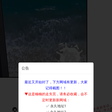
公告
最近又开始封了，下方网域有更新，大家
记得截图！！
▼这是楠楠的走失页，请务必收藏，会不
定时更新新网域：
✅ 永久地址1
×
✅ 永久地址2