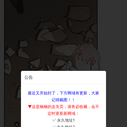
公告
最近又开始封了，下方网域有更新，大家
记得截图！！
▼这是楠楠的走失页，请务必收藏，会不
定时更新新网域：
✅ 永久地址1
×
✅ 永久地址2