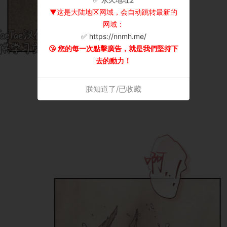
▼这是大陆地区网域，会自动跳转最新的
网域：
✅ https://nnmh.me/
😘 您的每一次點擊廣告，就是我們堅持下
去的動力！
朕知道了/已收藏