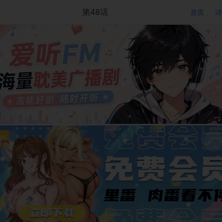
第48话
首页
详