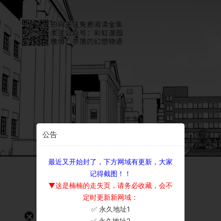
公告
最近又开始封了，下方网域有更新，大家
记得截图！！
▼这是楠楠的走失页，请务必收藏，会不
定时更新新网域：
✅ 永久地址1
×
✅ 永久地址2