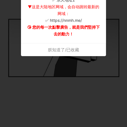
▼这是大陆地区网域，会自动跳转最新的
网域：
✅ https://nnmh.me/
😘 您的每一次點擊廣告，就是我們堅持下
去的動力！
朕知道了/已收藏