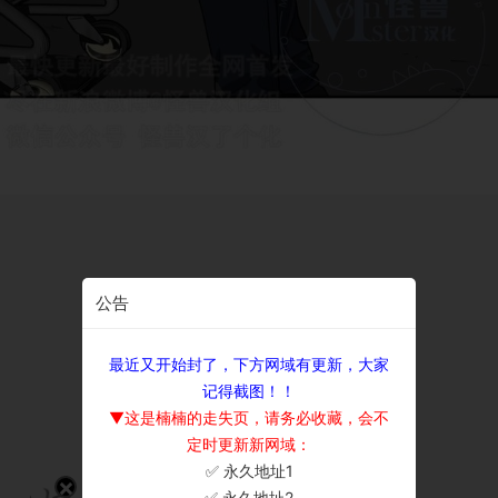
公告
最近又开始封了，下方网域有更新，大家
记得截图！！
▼这是楠楠的走失页，请务必收藏，会不
定时更新新网域：
✅ 永久地址1
×
✅ 永久地址2