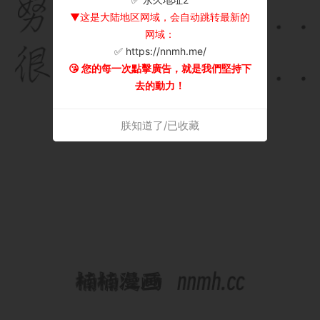
▼这是大陆地区网域，会自动跳转最新的
网域：
✅ https://nnmh.me/
😘 您的每一次點擊廣告，就是我們堅持下
去的動力！
朕知道了/已收藏