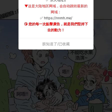
▼这是大陆地区网域，会自动跳转最新的
网域：
✅ https://nnmh.me/
😘 您的每一次點擊廣告，就是我們堅持下
去的動力！
朕知道了/已收藏