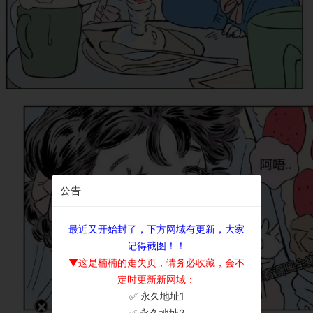
公告
最近又开始封了，下方网域有更新，大家
记得截图！！
▼这是楠楠的走失页，请务必收藏，会不
定时更新新网域：
✅ 永久地址1
×
✅ 永久地址2