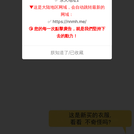
▼这是大陆地区网域，会自动跳转最新的
网域：
✅ https://nnmh.me/
😘 您的每一次點擊廣告，就是我們堅持下
去的動力！
朕知道了/已收藏