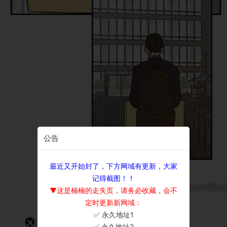
公告
最近又开始封了，下方网域有更新，大家
记得截图！！
▼这是楠楠的走失页，请务必收藏，会不
定时更新新网域：
✅ 永久地址1
×
✅ 永久地址2