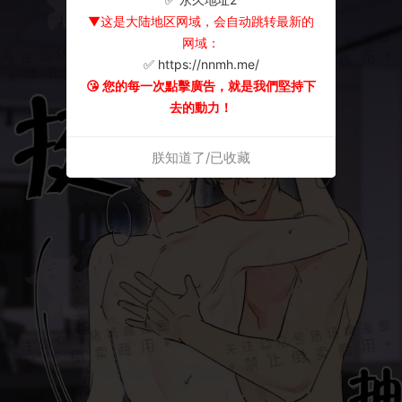
▼这是大陆地区网域，会自动跳转最新的
网域：
✅ https://nnmh.me/
😘 您的每一次點擊廣告，就是我們堅持下
去的動力！
朕知道了/已收藏