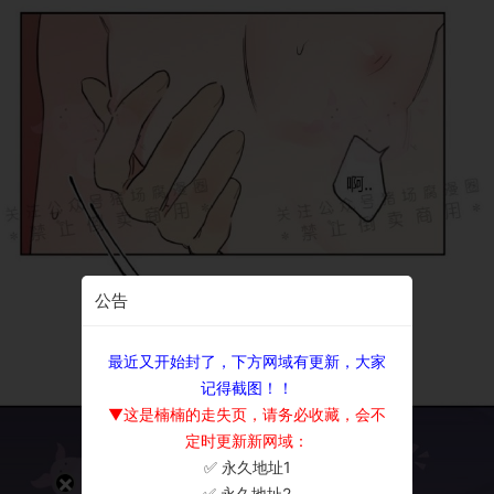
公告
最近又开始封了，下方网域有更新，大家
记得截图！！
▼这是楠楠的走失页，请务必收藏，会不
定时更新新网域：
✅ 永久地址1
×
✅ 永久地址2