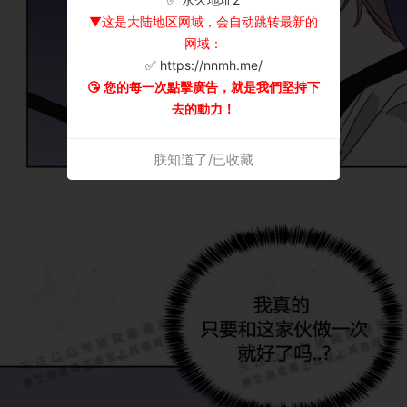
▼这是大陆地区网域，会自动跳转最新的
网域：
✅ https://nnmh.me/
😘 您的每一次點擊廣告，就是我們堅持下
去的動力！
朕知道了/已收藏