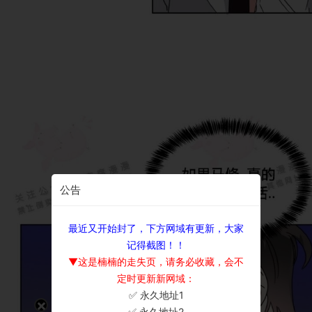
公告
最近又开始封了，下方网域有更新，大家
记得截图！！
▼这是楠楠的走失页，请务必收藏，会不
定时更新新网域：
✅ 永久地址1
×
✅ 永久地址2