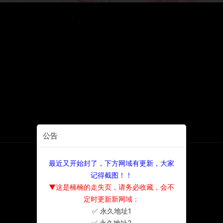
公告
最近又开始封了，下方网域有更新，大家
记得截图！！
▼这是楠楠的走失页，请务必收藏，会不
定时更新新网域：
✅ 永久地址1
×
✅ 永久地址2