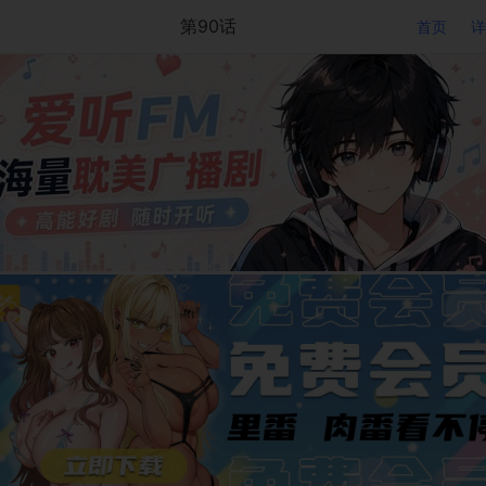
第90话
首页
详