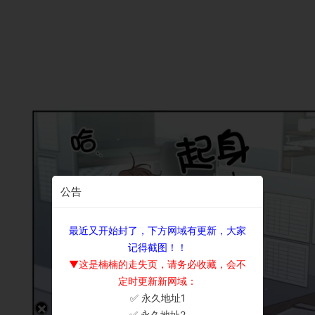
公告
最近又开始封了，下方网域有更新，大家
记得截图！！
▼这是楠楠的走失页，请务必收藏，会不
定时更新新网域：
✅ 永久地址1
×
✅ 永久地址2