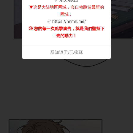
▼这是大陆地区网域，会自动跳转最新的
网域：
✅ https://nnmh.me/
😘 您的每一次點擊廣告，就是我們堅持下
去的動力！
朕知道了/已收藏