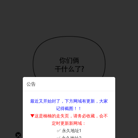
公告
最近又开始封了，下方网域有更新，大家
记得截图！！
▼这是楠楠的走失页，请务必收藏，会不
定时更新新网域：
✅ 永久地址1
×
✅ 永久地址2