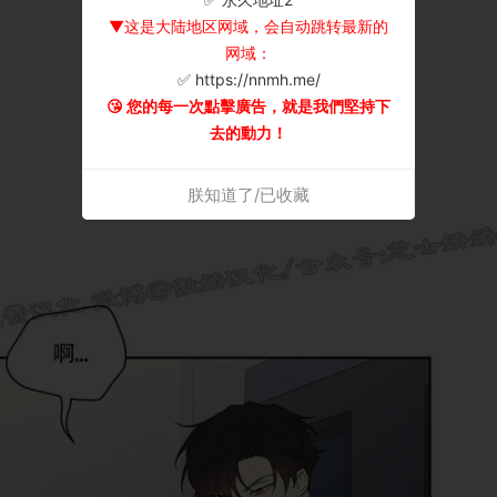
▼这是大陆地区网域，会自动跳转最新的
网域：
✅ https://nnmh.me/
😘 您的每一次點擊廣告，就是我們堅持下
去的動力！
朕知道了/已收藏