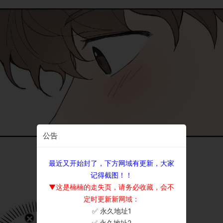
公告
最近又开始封了，下方网域有更新，大家
记得截图！！
▼这是楠楠的走失页，请务必收藏，会不
定时更新新网域：
✅ 永久地址1
×
✅ 永久地址2