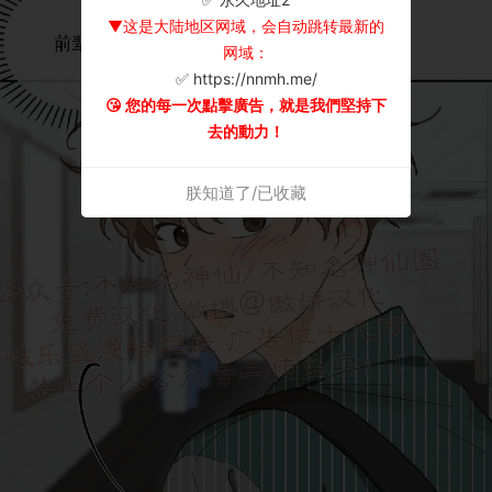
▼这是大陆地区网域，会自动跳转最新的
网域：
✅ https://nnmh.me/
😘 您的每一次點擊廣告，就是我們堅持下
去的動力！
朕知道了/已收藏