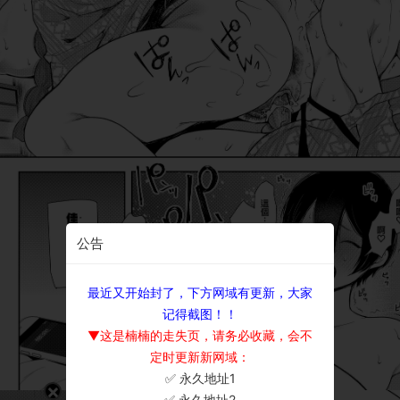
公告
最近又开始封了，下方网域有更新，大家
记得截图！！
▼这是楠楠的走失页，请务必收藏，会不
定时更新新网域：
✅ 永久地址1
×
✅ 永久地址2