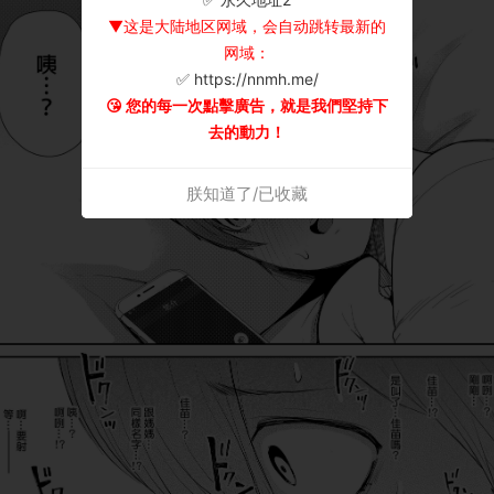
▼这是大陆地区网域，会自动跳转最新的
网域：
✅ https://nnmh.me/
😘 您的每一次點擊廣告，就是我們堅持下
去的動力！
朕知道了/已收藏