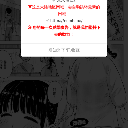
▼这是大陆地区网域，会自动跳转最新的
网域：
✅ https://nnmh.me/
😘 您的每一次點擊廣告，就是我們堅持下
去的動力！
朕知道了/已收藏