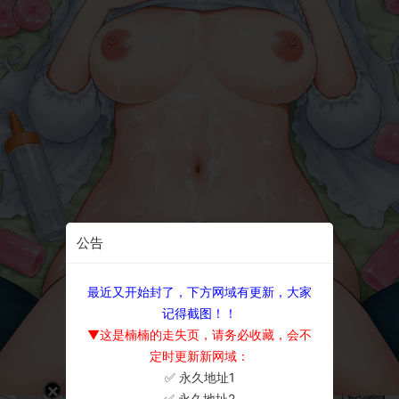
公告
最近又开始封了，下方网域有更新，大家
记得截图！！
▼这是楠楠的走失页，请务必收藏，会不
定时更新新网域：
✅ 永久地址1
×
✅ 永久地址2