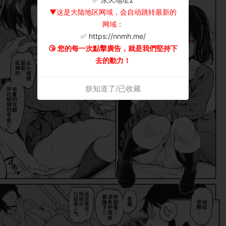
▼这是大陆地区网域，会自动跳转最新的
网域：
✅ https://nnmh.me/
😘 您的每一次點擊廣告，就是我們堅持下
去的動力！
朕知道了/已收藏