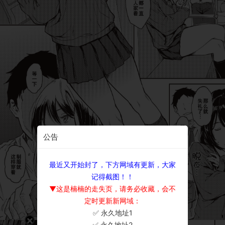
公告
最近又开始封了，下方网域有更新，大家
记得截图！！
▼这是楠楠的走失页，请务必收藏，会不
定时更新新网域：
✅ 永久地址1
×
✅ 永久地址2