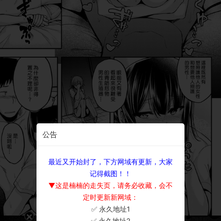
公告
最近又开始封了，下方网域有更新，大家
记得截图！！
▼这是楠楠的走失页，请务必收藏，会不
定时更新新网域：
✅ 永久地址1
×
✅ 永久地址2