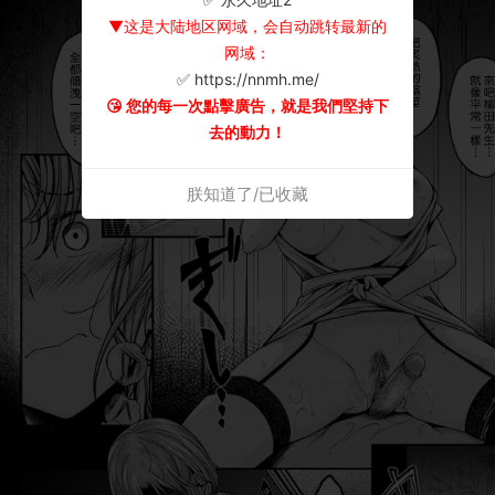
▼这是大陆地区网域，会自动跳转最新的
网域：
✅ https://nnmh.me/
😘 您的每一次點擊廣告，就是我們堅持下
去的動力！
朕知道了/已收藏