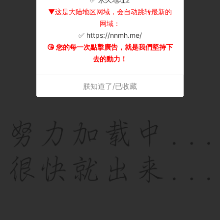
▼这是大陆地区网域，会自动跳转最新的
网域：
✅ https://nnmh.me/
😘 您的每一次點擊廣告，就是我們堅持下
去的動力！
朕知道了/已收藏