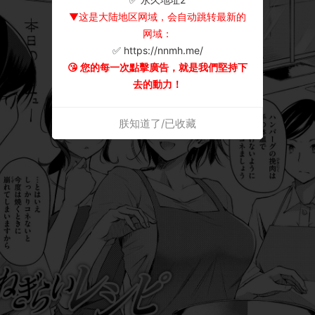
▼这是大陆地区网域，会自动跳转最新的
网域：
✅ https://nnmh.me/
😘 您的每一次點擊廣告，就是我們堅持下
去的動力！
朕知道了/已收藏