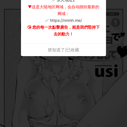
▼这是大陆地区网域，会自动跳转最新的
网域：
✅ https://nnmh.me/
😘 您的每一次點擊廣告，就是我們堅持下
去的動力！
朕知道了/已收藏