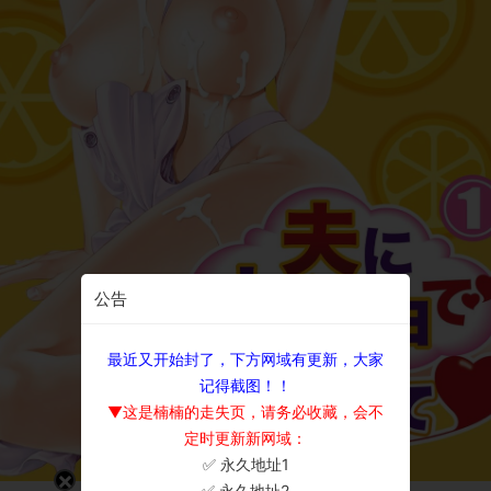
公告
最近又开始封了，下方网域有更新，大家
记得截图！！
▼这是楠楠的走失页，请务必收藏，会不
定时更新新网域：
✅ 永久地址1
×
✅ 永久地址2