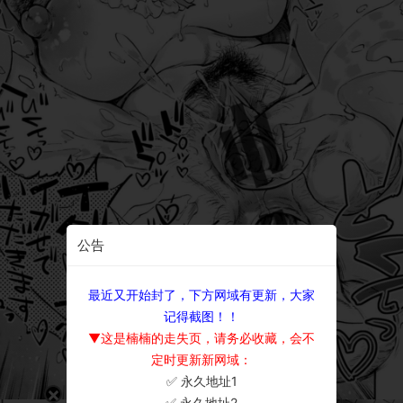
公告
最近又开始封了，下方网域有更新，大家
记得截图！！
▼这是楠楠的走失页，请务必收藏，会不
定时更新新网域：
✅ 永久地址1
×
✅ 永久地址2