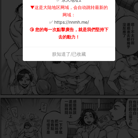
▼这是大陆地区网域，会自动跳转最新的
网域：
✅ https://nnmh.me/
😘 您的每一次點擊廣告，就是我們堅持下
去的動力！
朕知道了/已收藏