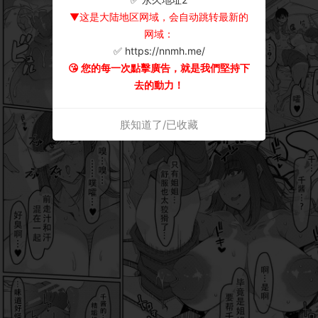
▼这是大陆地区网域，会自动跳转最新的
网域：
✅ https://nnmh.me/
😘 您的每一次點擊廣告，就是我們堅持下
去的動力！
朕知道了/已收藏