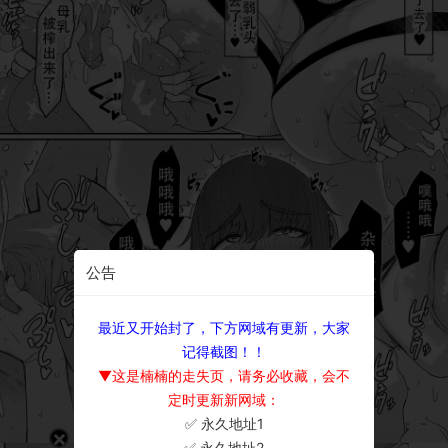
公告
最近又开始封了，下方网域有更新，大家
记得截图！！
▼这是楠楠的走失页，请务必收藏，会不
定时更新新网域：
✅ 永久地址1
×
✅ 永久地址2