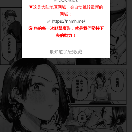
▼这是大陆地区网域，会自动跳转最新的
网域：
✅ https://nnmh.me/
😘 您的每一次點擊廣告，就是我們堅持下
去的動力！
朕知道了/已收藏