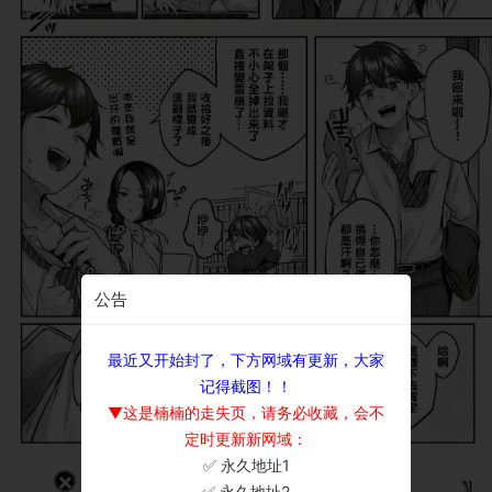
公告
最近又开始封了，下方网域有更新，大家
记得截图！！
▼这是楠楠的走失页，请务必收藏，会不
定时更新新网域：
✅ 永久地址1
×
✅ 永久地址2