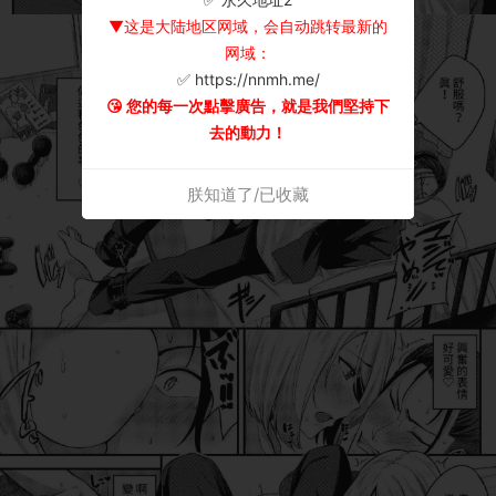
▼这是大陆地区网域，会自动跳转最新的
网域：
✅ https://nnmh.me/
😘 您的每一次點擊廣告，就是我們堅持下
去的動力！
朕知道了/已收藏