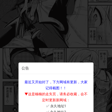
公告
最近又开始封了，下方网域有更新，大家
记得截图！！
▼这是楠楠的走失页，请务必收藏，会不
定时更新新网域：
✅ 永久地址1
×
✅ 永久地址2